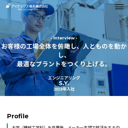
- Recruiting site -
- Interview -
お客様の工場全体を俯瞰し、人とものを動か
し、
最適なプラントをつくり上げる。
エンジニアリング
S.Y.
2018年入社
Profile
大学（機械工学科）を卒業後、メーカー志望で就活をする中